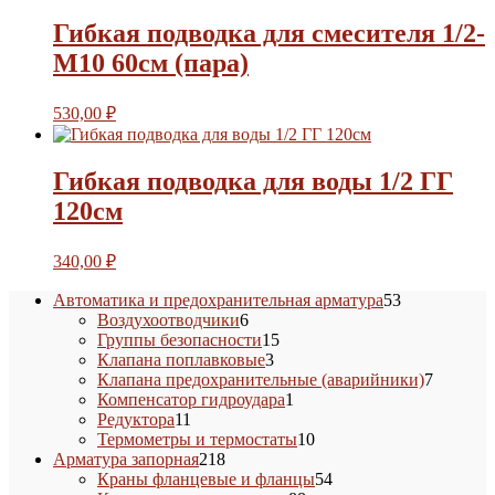
Гибкая подводка для смесителя 1/2-
M10 60см (пара)
530,00
₽
Гибкая подводка для воды 1/2 ГГ
120см
340,00
₽
53
Автоматика и предохранительная арматура
53
6
товара
Воздухоотводчики
6
товаров
15
Группы безопасности
15
3
товаров
Клапана поплавковые
3
товара
7
Клапана предохранительные (аварийники)
7
1
товаров
Компенсатор гидроудара
1
11
товар
Редуктора
11
товаров
10
Термометры и термостаты
10
218
товаров
Арматура запорная
218
товаров
54
Краны фланцевые и фланцы
54