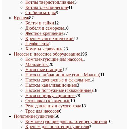
5
товаров
Котлы твердотопливные
5
41
товаров
Котлы электрические
41
9
товар
Стабилизаторы
9
87
товаров
Крепеж
87
товаров
12
Болты и гайки
12
товаров
10
Дюбеля и саморезы
10
27
товаров
Жесткое крепление
27
товаров
13
Крепеж сантехнический
13
2
товаров
Перфолента
2
товара
23
Хомуты червячные
23
товара
196
Насосы и насосное оборудование
196
1
товаров
Комплектующие для насосов
1
20
товар
Манометры
20
товаров
17
Насосные станции
17
товаров
11
Насосы вибрационные (типа Малыш)
11
14
товаров
Насосы дренажные и фекальные
14
3
товаров
Насосы канализационные
3
товара
18
Насосы погружные (скважинные)
18
78
товаров
Насосы циркуляционные
78
10
товаров
Оголовки скваженные
10
товаров
18
Реле давления и сухого хода
18
6
товаров
Трос для насосов
6
50
товаров
Полотенцесушители
50
товаров
16
Комплектующие для полотенцесушителя
16
3
товаров
Крепеж для полотенцесушителя
3