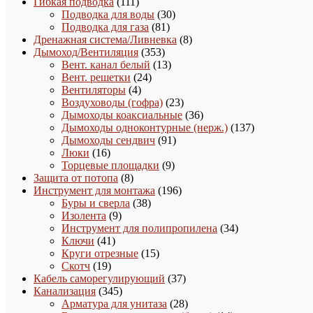
111
товара
Гибкая подводка
111
товаров
30
Подводка для воды
30
81
товаров
Подводка для газа
81
товар
8
Дренажная система/Ливневка
8
353
товаров
Дымоход/Вентиляция
353
товара
13
Вент. канал белый
13
24
товаров
Вент. решетки
24
4
товара
Вентиляторы
4
товара
23
Воздуховоды (гофра)
23
товара
36
Дымоходы коаксиальные
36
товаров
137
Дымоходы одноконтурные (нерж.)
137
91
товаров
Дымоходы сендвич
91
16
товар
Люки
16
товаров
9
Торцевые площадки
9
8
товаров
Защита от потопа
8
товаров
196
Инструмент для монтажа
196
38
товаров
Буры и сверла
38
9
товаров
Изолента
9
товаров
34
Инструмент для полипропилена
34
41
товара
Ключи
41
товар
15
Круги отрезные
15
19
товаров
Скотч
19
товаров
37
Кабель саморегулирующий
37
345
товаров
Канализация
345
товаров
28
Арматура для унитаза
28