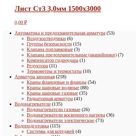
Лист Ст3 3,0мм 1500х3000
0,00
₽
53
Автоматика и предохранительная арматура
53
6
товара
Воздухоотводчики
6
товаров
15
Группы безопасности
15
3
товаров
Клапана поплавковые
3
товара
7
Клапана предохранительные (аварийники)
7
1
товаро
Компенсатор гидроудара
1
11
товар
Редуктора
11
товаров
10
Термометры и термостаты
10
218
товаров
Арматура запорная
218
товаров
54
Краны фланцевые и фланцы
54
88
товара
Краны шаровые водяные
88
35
товаров
Краны шаровые газовые
35
41
товаров
Радиаторная арматура
41
135
товар
Водонагреватели
135
товаров
26
Водонагреватели газовые
26
товаров
36
Водонагреватели косвенного нагрева
36
73
товаров
Водонагреватели электрические
73
115
товара
Водоподготовка
115
товаров
4
Системы для котеджей
4