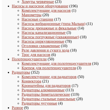
товара
23
Хомуты червячные
23
товара
196
Насосы и насосное оборудование
196
1
товаров
Комплектующие для насосов
1
20
товар
Манометры
20
товаров
17
Насосные станции
17
товаров
11
Насосы вибрационные (типа Малыш)
11
14
товаров
Насосы дренажные и фекальные
14
3
товаров
Насосы канализационные
3
товара
18
Насосы погружные (скважинные)
18
78
товаров
Насосы циркуляционные
78
10
товаров
Оголовки скваженные
10
товаров
18
Реле давления и сухого хода
18
6
товаров
Трос для насосов
6
50
товаров
Полотенцесушители
50
товаров
16
Комплектующие для полотенцесушителя
16
3
товаро
Крепеж для полотенцесушителя
3
352
товара
Радиаторы
352
товара
50
Комплектующие для радиаторов
50
21
товаров
Конвектора
21
товар
17
Кронштейны для радиаторов
17
113
товаров
Радиаторы алюминиевые
113
товаров
119
Радиаторы биметаллические
119
товаров
28
Радиаторы стальные панельные
28
4
товаров
Радиаторы чугунные
4
9
товара
Разное
9