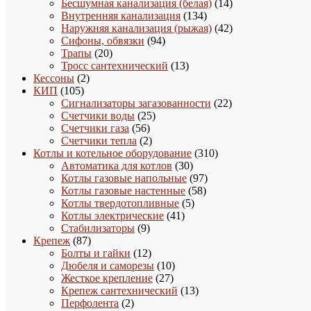
товаров
14
Бесшумная канализация (белая)
14
134
товаров
Внутренняя канализация
134
товара
42
Наружняя канализация (рыжая)
42
94
товара
Сифоны, обвязки
94
20
товара
Трапы
20
товаров
13
Тросс сантехнический
13
2
товаров
Кессоны
2
105
товара
КИП
105
товаров
22
Сигнализаторы загазованности
22
25
товара
Счетчики воды
25
56
товаров
Счетчики газа
56
товаров
2
Счетчики тепла
2
товара
310
Котлы и котельное оборудование
310
30
товаров
Автоматика для котлов
30
товаров
97
Котлы газовые напольные
97
58
товаров
Котлы газовые настенные
58
5
товаров
Котлы твердотопливные
5
41
товаров
Котлы электрические
41
9
товар
Стабилизаторы
9
87
товаров
Крепеж
87
товаров
12
Болты и гайки
12
товаров
10
Дюбеля и саморезы
10
27
товаров
Жесткое крепление
27
товаров
13
Крепеж сантехнический
13
2
товаров
Перфолента
2