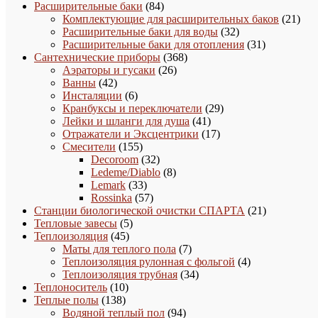
товаров
84
Расширительные баки
84
товара
21
Комплектующие для расширительных баков
21
32
това
Расширительные баки для воды
32
товара
31
Расширительные баки для отопления
31
368
товар
Сантехнические приборы
368
26
товаров
Аэраторы и гусаки
26
42
товаров
Ванны
42
товара
6
Инсталяции
6
товаров
29
Кранбуксы и переключатели
29
41
товаров
Лейки и шланги для душа
41
товар
17
Отражатели и Эксцентрики
17
155
товаров
Смесители
155
товаров
32
Decoroom
32
товара
8
Ledeme/Diablo
8
33
товаров
Lemark
33
товара
57
Rossinka
57
товаров
21
Станции биологической очистки СПАРТА
21
5
товар
Тепловые завесы
5
45
товаров
Теплоизоляция
45
товаров
7
Маты для теплого пола
7
товаров
4
Теплоизоляция рулонная с фольгой
4
34
товара
Теплоизоляция трубная
34
10
товара
Теплоноситель
10
138
товаров
Теплые полы
138
товаров
94
Водяной теплый пол
94