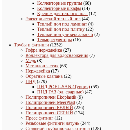
товара
68
Коллекторные группы
68
14
товаров
Коллекторные шкафы
14
товаров
12
Крепеж для теплого пола
12
44
товаров
Электрический теплый пол
44
товара
4
Теплый пол под ламинат
4
товара
22
Теплый пол под плитку
22
товара
2
Теплый пол универсальный
2
16
товара
Терморегуляторы
16
1352
товаров
Трубы и фитинги
1352
товара
27
Гофра нержавейка
27
товаров
7
Коллектора для водоснабжения
7
8
товаров
Медь
8
товаров
68
Металлопластик
68
17
товаров
Нержавейка
17
товаров
22
Обратные клапана
22
279
товара
ПНД
279
товаров
59
ПНД POEL-SAN (Турция)
59
47
товаров
ПНД ГАЗ (эл. сварные)
47
9
товаров
Полипропилен Ekoplastik
9
2
товаров
Полипропилен MeerPlast
2
товара
226
Полипропилен БЕЛЫЙ
226
товаров
174
Полипропилен СЕРЫЙ
174
12
товара
Пресс фитинг
12
товаров
244
Резьбовые фитинги латунь
244
товара
128
Стальной трубопровод фитинги
128