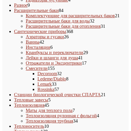
9
товара
Разное
9
товаров
84
Расширительные баки
84
товара
21
Комплектующие для расширительных баков
21
32
товар
Расширительные баки для воды
32
товара
31
Расширительные баки для отопления
31
368
товар
Сантехнические приборы
368
26
товаров
Аэраторы и гусаки
26
42
товаров
Ванны
42
товара
6
Инсталяции
6
товаров
29
Кранбуксы и переключатели
29
41
товаров
Лейки и шланги для душа
41
товар
17
Отражатели и Эксцентрики
17
155
товаров
Смесители
155
товаров
32
Decoroom
32
товара
8
Ledeme/Diablo
8
33
товаров
Lemark
33
товара
57
Rossinka
57
товаров
21
Станции биологической очистки СПАРТА
21
5
товар
Тепловые завесы
5
45
товаров
Теплоизоляция
45
товаров
7
Маты для теплого пола
7
товаров
4
Теплоизоляция рулонная с фольгой
4
34
товара
Теплоизоляция трубная
34
10
товара
Теплоноситель
10