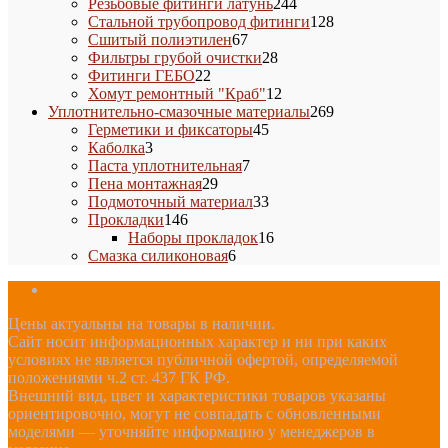
товаров
244
Резьбовые фитинги латунь
244
товара
128
Стальной трубопровод фитинги
128
67
товаров
Сшитый полиэтилен
67
товаров
28
Фильтры грубой очистки
28
22
товаров
Фитинги ГЕБО
22
товара
12
Хомут ремонтный "Краб"
12
товаров
269
Уплотнительно-смазочные материалы
269
45
товаров
Герметики и фиксаторы
45
3
товаров
Каболка
3
товара
7
Паста уплотнительная
7
29
товаров
Пена монтажная
29
товаров
33
Подмоточный материал
33
146
товара
Прокладки
146
товаров
16
Наборы прокладок
16
6
товаров
Смазка силиконовая
6
товаров
Цены актуальны на товары в наличии.
Сайт носит информационных характер и ни при каких
условиях не является публичной офертой, определяемой
положениями ч.2 ст. 437 ГК РФ.
Внешний вид, цвет и характеристики товаров указаны
ориентировочно, могут не совпадать с обновленными
моделями — уточняйте информацию у менеджеров в