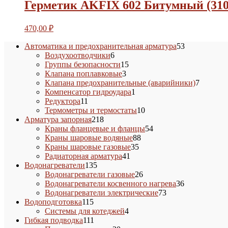
Герметик AKFIX 602 Битумный (310
470,00
₽
53
Автоматика и предохранительная арматура
53
6
товара
Воздухоотводчики
6
товаров
15
Группы безопасности
15
3
товаров
Клапана поплавковые
3
товара
7
Клапана предохранительные (аварийники)
7
1
товаров
Компенсатор гидроудара
1
11
товар
Редуктора
11
товаров
10
Термометры и термостаты
10
218
товаров
Арматура запорная
218
товаров
54
Краны фланцевые и фланцы
54
88
товара
Краны шаровые водяные
88
35
товаров
Краны шаровые газовые
35
41
товаров
Радиаторная арматура
41
135
товар
Водонагреватели
135
товаров
26
Водонагреватели газовые
26
товаров
36
Водонагреватели косвенного нагрева
36
73
товаров
Водонагреватели электрические
73
115
товара
Водоподготовка
115
товаров
4
Системы для котеджей
4
111
товара
Гибкая подводка
111