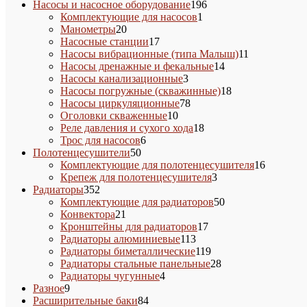
товара
196
Насосы и насосное оборудование
196
1
товаров
Комплектующие для насосов
1
20
товар
Манометры
20
товаров
17
Насосные станции
17
товаров
11
Насосы вибрационные (типа Малыш)
11
14
товаров
Насосы дренажные и фекальные
14
3
товаров
Насосы канализационные
3
товара
18
Насосы погружные (скважинные)
18
78
товаров
Насосы циркуляционные
78
10
товаров
Оголовки скваженные
10
товаров
18
Реле давления и сухого хода
18
6
товаров
Трос для насосов
6
50
товаров
Полотенцесушители
50
товаров
16
Комплектующие для полотенцесушителя
16
3
товаров
Крепеж для полотенцесушителя
3
352
товара
Радиаторы
352
товара
50
Комплектующие для радиаторов
50
21
товаров
Конвектора
21
товар
17
Кронштейны для радиаторов
17
113
товаров
Радиаторы алюминиевые
113
товаров
119
Радиаторы биметаллические
119
товаров
28
Радиаторы стальные панельные
28
4
товаров
Радиаторы чугунные
4
9
товара
Разное
9
товаров
84
Расширительные баки
84