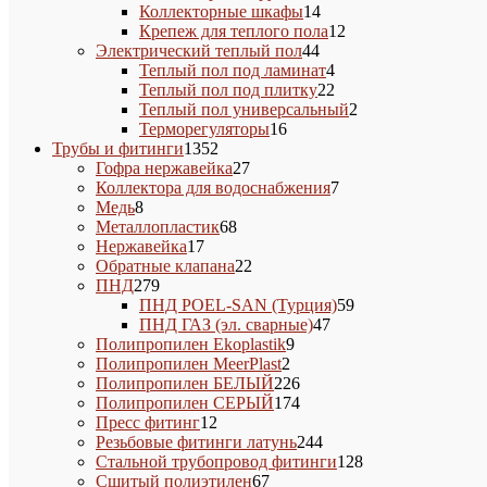
14
товаров
Коллекторные шкафы
14
товаров
12
Крепеж для теплого пола
12
44
товаров
Электрический теплый пол
44
товара
4
Теплый пол под ламинат
4
товара
22
Теплый пол под плитку
22
товара
2
Теплый пол универсальный
2
16
товара
Терморегуляторы
16
1352
товаров
Трубы и фитинги
1352
товара
27
Гофра нержавейка
27
товаров
7
Коллектора для водоснабжения
7
8
товаров
Медь
8
товаров
68
Металлопластик
68
17
товаров
Нержавейка
17
товаров
22
Обратные клапана
22
279
товара
ПНД
279
товаров
59
ПНД POEL-SAN (Турция)
59
47
товаров
ПНД ГАЗ (эл. сварные)
47
9
товаров
Полипропилен Ekoplastik
9
2
товаров
Полипропилен MeerPlast
2
товара
226
Полипропилен БЕЛЫЙ
226
товаров
174
Полипропилен СЕРЫЙ
174
12
товара
Пресс фитинг
12
товаров
244
Резьбовые фитинги латунь
244
товара
128
Стальной трубопровод фитинги
128
67
товаров
Сшитый полиэтилен
67