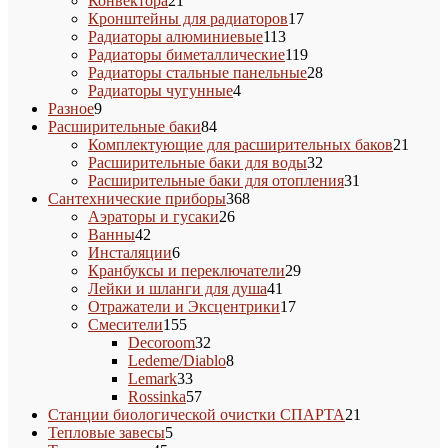
Конвектора
21
товар
17
Кронштейны для радиаторов
17
113
товаров
Радиаторы алюминиевые
113
товаров
119
Радиаторы биметаллические
119
товаров
28
Радиаторы стальные панельные
28
4
товаров
Радиаторы чугунные
4
9
товара
Разное
9
товаров
84
Расширительные баки
84
товара
21
Комплектующие для расширительных баков
21
32
товар
Расширительные баки для воды
32
товара
31
Расширительные баки для отопления
31
368
товар
Сантехнические приборы
368
26
товаров
Аэраторы и гусаки
26
42
товаров
Ванны
42
товара
6
Инсталяции
6
товаров
29
Кранбуксы и переключатели
29
41
товаров
Лейки и шланги для душа
41
товар
17
Отражатели и Эксцентрики
17
155
товаров
Смесители
155
товаров
32
Decoroom
32
товара
8
Ledeme/Diablo
8
33
товаров
Lemark
33
товара
57
Rossinka
57
товаров
21
Станции биологической очистки СПАРТА
21
5
товар
Тепловые завесы
5