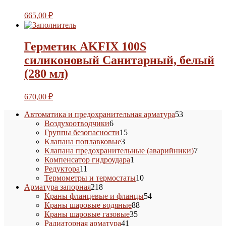
665,00
₽
Герметик AKFIX 100S
силиконовый Санитарный, белый
(280 мл)
670,00
₽
53
Автоматика и предохранительная арматура
53
6
товара
Воздухоотводчики
6
товаров
15
Группы безопасности
15
3
товаров
Клапана поплавковые
3
товара
7
Клапана предохранительные (аварийники)
7
1
товаров
Компенсатор гидроудара
1
11
товар
Редуктора
11
товаров
10
Термометры и термостаты
10
218
товаров
Арматура запорная
218
товаров
54
Краны фланцевые и фланцы
54
88
товара
Краны шаровые водяные
88
35
товаров
Краны шаровые газовые
35
41
товаров
Радиаторная арматура
41