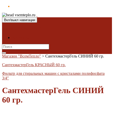
Вкл/выкл навигации
Магазин "ВсемТепло"
Контакты
Search
for:
Магазин "ВсемТепло"
>
СантехмастерГель СИНИЙ 60 гр.
СантехмастерГель КРАСНЫЙ 60 гр.
Фильтр для стиральных машин с кристалами полифосфата
3/4″
СантехмастерГель СИНИЙ
60 гр.