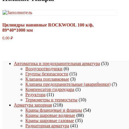
Цилиндры навивные ROCKWOOL 100 к/ф,
89*40*1000 мм
0,00
₽
53
Автоматика и предохранительная арматура
53
6
товара
Воздухоотводчики
6
товаров
15
Группы безопасности
15
3
товаров
Клапана поплавковые
3
товара
7
Клапана предохранительные (аварийники)
7
1
товаро
Компенсатор гидроудара
1
11
товар
Редуктора
11
товаров
10
Термометры и термостаты
10
218
товаров
Арматура запорная
218
товаров
54
Краны фланцевые и фланцы
54
88
товара
Краны шаровые водяные
88
35
товаров
Краны шаровые газовые
35
41
товаров
Радиаторная арматура
41