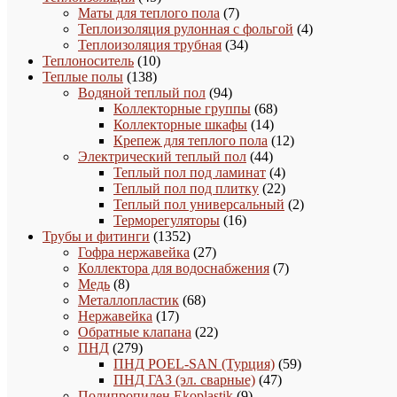
товаров
7
Маты для теплого пола
7
товаров
4
Теплоизоляция рулонная с фольгой
4
34
товара
Теплоизоляция трубная
34
10
товара
Теплоноситель
10
138
товаров
Теплые полы
138
товаров
94
Водяной теплый пол
94
товара
68
Коллекторные группы
68
14
товаров
Коллекторные шкафы
14
товаров
12
Крепеж для теплого пола
12
44
товаров
Электрический теплый пол
44
товара
4
Теплый пол под ламинат
4
товара
22
Теплый пол под плитку
22
товара
2
Теплый пол универсальный
2
16
товара
Терморегуляторы
16
1352
товаров
Трубы и фитинги
1352
товара
27
Гофра нержавейка
27
товаров
7
Коллектора для водоснабжения
7
8
товаров
Медь
8
товаров
68
Металлопластик
68
17
товаров
Нержавейка
17
товаров
22
Обратные клапана
22
279
товара
ПНД
279
товаров
59
ПНД POEL-SAN (Турция)
59
47
товаров
ПНД ГАЗ (эл. сварные)
47
9
товаров
Полипропилен Ekoplastik
9