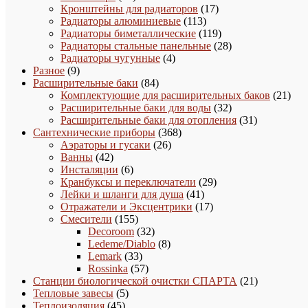
товар
17
Кронштейны для радиаторов
17
113
товаров
Радиаторы алюминиевые
113
товаров
119
Радиаторы биметаллические
119
товаров
28
Радиаторы стальные панельные
28
4
товаров
Радиаторы чугунные
4
9
товара
Разное
9
товаров
84
Расширительные баки
84
товара
21
Комплектующие для расширительных баков
21
32
това
Расширительные баки для воды
32
товара
31
Расширительные баки для отопления
31
368
товар
Сантехнические приборы
368
26
товаров
Аэраторы и гусаки
26
42
товаров
Ванны
42
товара
6
Инсталяции
6
товаров
29
Кранбуксы и переключатели
29
41
товаров
Лейки и шланги для душа
41
товар
17
Отражатели и Эксцентрики
17
155
товаров
Смесители
155
товаров
32
Decoroom
32
товара
8
Ledeme/Diablo
8
33
товаров
Lemark
33
товара
57
Rossinka
57
товаров
21
Станции биологической очистки СПАРТА
21
5
товар
Тепловые завесы
5
45
товаров
Теплоизоляция
45