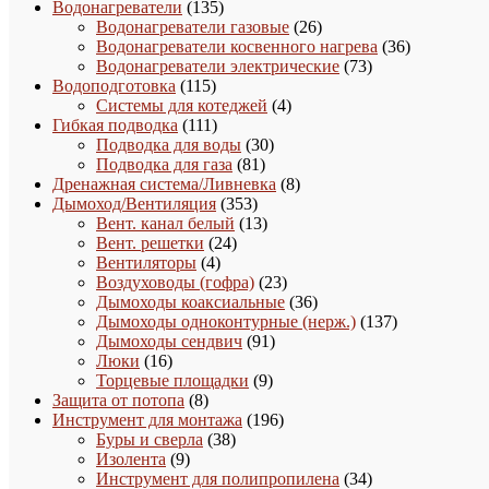
135
товар
Водонагреватели
135
товаров
26
Водонагреватели газовые
26
товаров
36
Водонагреватели косвенного нагрева
36
73
товаров
Водонагреватели электрические
73
115
товара
Водоподготовка
115
товаров
4
Системы для котеджей
4
111
товара
Гибкая подводка
111
товаров
30
Подводка для воды
30
81
товаров
Подводка для газа
81
товар
8
Дренажная система/Ливневка
8
353
товаров
Дымоход/Вентиляция
353
товара
13
Вент. канал белый
13
24
товаров
Вент. решетки
24
4
товара
Вентиляторы
4
товара
23
Воздуховоды (гофра)
23
товара
36
Дымоходы коаксиальные
36
товаров
137
Дымоходы одноконтурные (нерж.)
137
91
товаров
Дымоходы сендвич
91
16
товар
Люки
16
товаров
9
Торцевые площадки
9
8
товаров
Защита от потопа
8
товаров
196
Инструмент для монтажа
196
38
товаров
Буры и сверла
38
9
товаров
Изолента
9
товаров
34
Инструмент для полипропилена
34