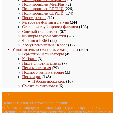
2
товаров
Полипропилен MeerPlast
2
товара
226
Полипропилен БЕЛЫЙ
226
товаров
174
Полипропилен СЕРЫЙ
174
12
товара
Пресс фитинг
12
товаров
244
Резьбовые фитинги латунь
244
товара
128
Стальной трубопровод фитинги
128
67
товаров
Сшитый полиэтилен
67
товаров
28
Фильтры грубой очистки
28
22
товаров
Фитинги ГЕБО
22
товара
12
Хомут ремонтный "Краб"
12
товаров
269
Уплотнительно-смазочные материалы
269
45
товаров
Герметики и фиксаторы
45
3
товаров
Каболка
3
товара
7
Паста уплотнительная
7
29
товаров
Пена монтажная
29
товаров
33
Подмоточный материал
33
146
товара
Прокладки
146
товаров
16
Наборы прокладок
16
6
товаров
Смазка силиконовая
6
товаров
Цены актуальны на товары в наличии.
Сайт носит информационных характер и ни при каких условиях
Внешний вид, цвет и характеристики товаров указаны ориент