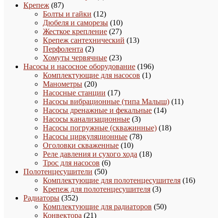
87
товаров
Крепеж
87
товаров
12
Болты и гайки
12
товаров
10
Дюбеля и саморезы
10
27
товаров
Жесткое крепление
27
товаров
13
Крепеж сантехнический
13
2
товаров
Перфолента
2
товара
23
Хомуты червячные
23
товара
196
Насосы и насосное оборудование
196
1
товаров
Комплектующие для насосов
1
20
товар
Манометры
20
товаров
17
Насосные станции
17
товаров
11
Насосы вибрационные (типа Малыш)
11
14
товаров
Насосы дренажные и фекальные
14
3
товаров
Насосы канализационные
3
товара
18
Насосы погружные (скважинные)
18
78
товаров
Насосы циркуляционные
78
10
товаров
Оголовки скваженные
10
товаров
18
Реле давления и сухого хода
18
6
товаров
Трос для насосов
6
50
товаров
Полотенцесушители
50
товаров
16
Комплектующие для полотенцесушителя
16
3
товаро
Крепеж для полотенцесушителя
3
352
товара
Радиаторы
352
товара
50
Комплектующие для радиаторов
50
21
товаров
Конвектора
21