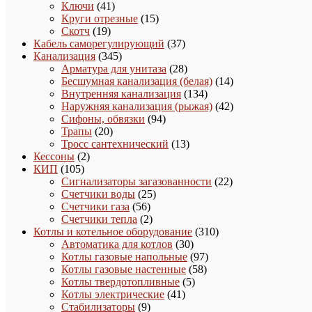
41
товара
Ключи
41
товар
15
Круги отрезные
15
19
товаров
Скотч
19
товаров
37
Кабель саморегулирующий
37
345
товаров
Канализация
345
товаров
28
Арматура для унитаза
28
товаров
14
Бесшумная канализация (белая)
14
134
товаров
Внутренняя канализация
134
товара
42
Наружняя канализация (рыжая)
42
94
товара
Сифоны, обвязки
94
20
товара
Трапы
20
товаров
13
Тросс сантехнический
13
2
товаров
Кессоны
2
105
товара
КИП
105
товаров
22
Сигнализаторы загазованности
22
25
товара
Счетчики воды
25
56
товаров
Счетчики газа
56
товаров
2
Счетчики тепла
2
товара
310
Котлы и котельное оборудование
310
30
товаров
Автоматика для котлов
30
товаров
97
Котлы газовые напольные
97
58
товаров
Котлы газовые настенные
58
5
товаров
Котлы твердотопливные
5
41
товаров
Котлы электрические
41
9
товар
Стабилизаторы
9